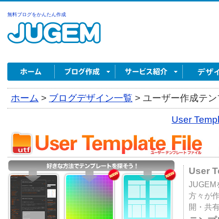
無料ブログをかんたん作成
ホーム
>
ブログデザイン一覧
>
ユーザー作成テンプ
User Tem
User 
JUGE
方々が
開・共