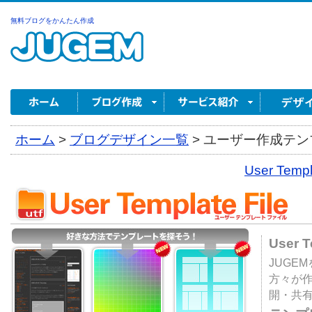
無料ブログをかんたん作成
ホーム
>
ブログデザイン一覧
>
ユーザー作成テンプ
User Tem
User 
JUGE
方々が
開・共