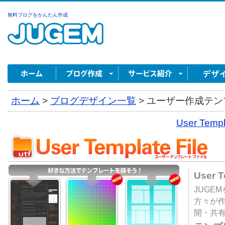
無料ブログをかんたん作成
ホーム
>
ブログデザイン一覧
>
ユーザー作成テンプ
User Tem
User 
JUGE
方々が
開・共