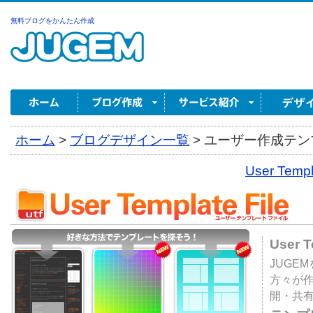
無料ブログをかんたん作成
ホーム
>
ブログデザイン一覧
>
ユーザー作成テンプ
User Tem
User 
JUGE
方々が
開・共