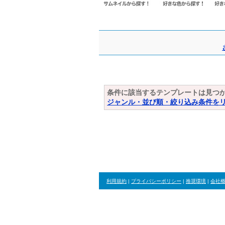
条件に該当するテンプレートは見つ
ジャンル・並び順・絞り込み条件を
利用規約
|
プライバシーポリシー
|
推奨環境
|
会社