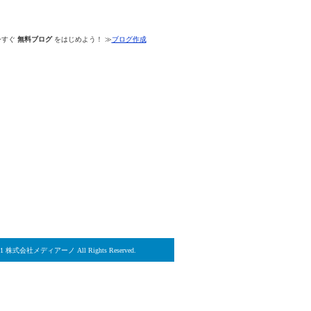
今すぐ
無料ブログ
をはじめよう！ ≫
ブログ作成
2021 株式会社メディアーノ All Rights Reserved.