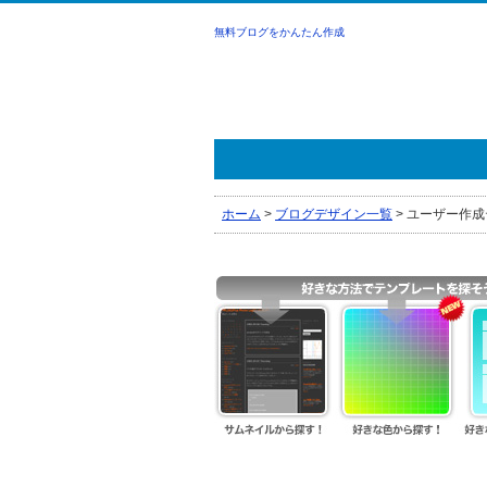
無料ブログをかんたん作成
ホーム
>
ブログデザイン一覧
>
ユーザー作成