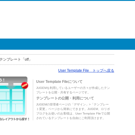
テンプレート「utf」
User Template File トップへ戻る
User Template Fileについて
JUGEMを利用しているユーザーの方々が作成したテン
プレートを公開・共有するページです。
テンプレートの公開・利用について
JUGEMの管理者ページの「デザイン」>「テンプレー
ト変更」ページから簡単にできます。JUGEM、ロリポ
ブログをお使いのお客様は、User Template Fileで公開
されているテンプレートを自由にご利用頂けます。