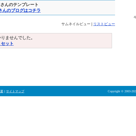
さんのテンプレート
さんのブログはコチラ
サムネイルビュー |
リストビュー
かりませんでした。
リセット
概要
|
サイトマップ
Copyright © 2003-