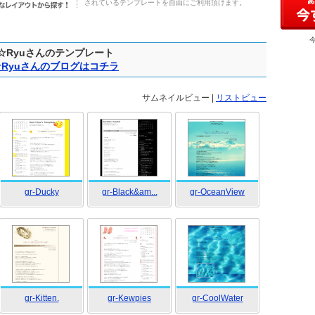
されているテンプレートを自由にご利用頂けます。
n☆Ryuさんのテンプレート
☆Ryuさんのブログはコチラ
サムネイルビュー |
リストビュー
gr-Ducky
gr-Black&am...
gr-OceanView
gr-Kitten.
gr-Kewpies
gr-CoolWater