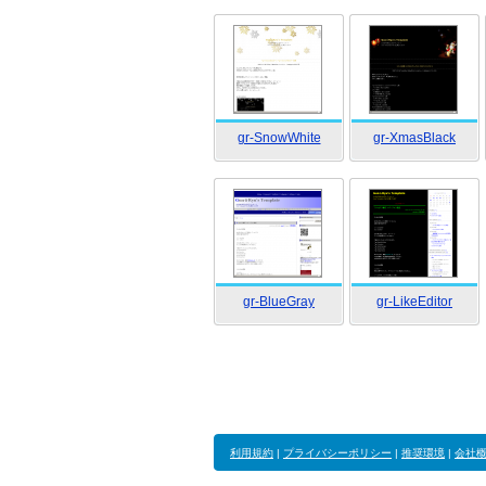
gr-SnowWhite
gr-XmasBlack
gr-BlueGray
gr-LikeEditor
利用規約
|
プライバシーポリシー
|
推奨環境
|
会社