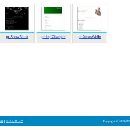
gr-SnowBlack
gr-ImgChanger
gr-XmasWhite
概要
|
サイトマップ
Copyright © 2003-