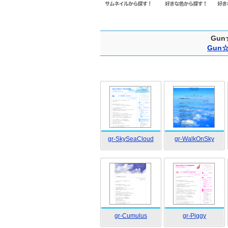
Gu
Gun
gr-SkySeaCloud
gr-WalkOnSky
gr-Cumulus
gr-Piggy