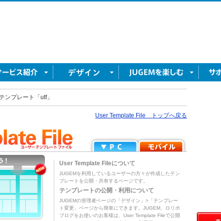
テンプレート「utf」
User Template File トップへ戻る
User Template Fileについて
JUGEMを利用しているユーザーの方々が作成したテン
プレートを公開・共有するページです。
テンプレートの公開・利用について
JUGEMの管理者ページの「デザイン」>「テンプレー
ト変更」ページから簡単にできます。JUGEM、ロリポ
ブログをお使いのお客様は、User Template Fileで公開