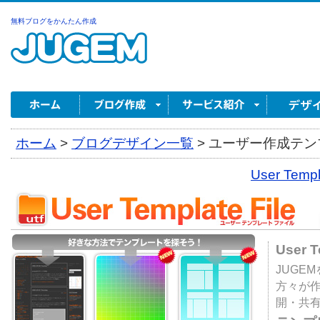
無料ブログをかんたん作成
ホーム
>
ブログデザイン一覧
>
ユーザー作成テンプ
User Tem
User 
JUGE
方々が
開・共