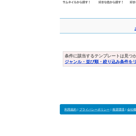
条件に該当するテンプレートは見つ
ジャンル・並び順・絞り込み条件を
利用規約
|
プライバシーポリシー
|
推奨環境
|
会社