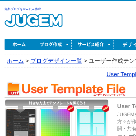
無料ブログをかんたん作成
ホーム
>
ブログデザイン一覧
>
ユーザー作成テンプ
User Tem
User 
JUGE
方々が
開・共