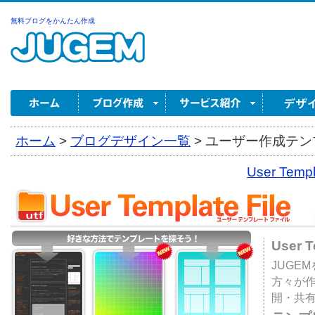
無料ブログをかんたん作成
ホーム
>
ブログデザイン一覧
>
ユーザー作成テンプ
User Tem
User 
JUGE
方々が
開・共