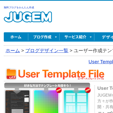
無料ブログをかんたん作成
ホーム
>
ブログデザイン一覧
>
ユーザー作成テンプ
User Tem
User 
JUGE
方々が
開・共