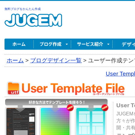
無料ブログをかんたん作成
ホーム
>
ブログデザイン一覧
>
ユーザー作成テンプ
User Tem
User 
JUGE
方々が
開・共