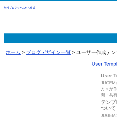
無料ブログをかんたん作成
ホーム
>
ブログデザイン一覧
>
ユーザー作成テンプ
User Tem
User 
JUGE
方々が
開・共