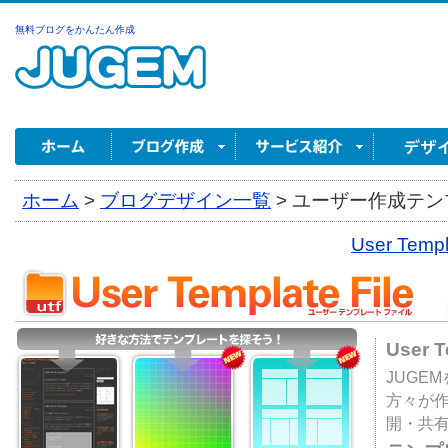
無料ブログをかんたん作成
ホーム
>
ブログデザイン一覧
>
ユーザー作成テンプ
User Tem
User 
JUGE
方々が
開・共