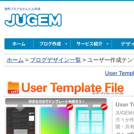
無料ブログをかんたん作成
ホーム
>
ブログデザイン一覧
>
ユーザー作成テンプ
User Tem
User 
JUGE
方々が
開・共