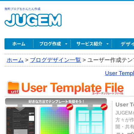
無料ブログをかんたん作成
ホーム
>
ブログデザイン一覧
>
ユーザー作成テンプ
User Tem
User 
JUGE
方々が
開・共