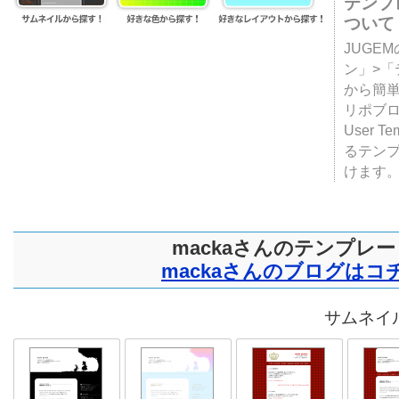
テンプ
ついて
JUGE
ン」>
から簡単
リポブ
User T
るテン
けます
mackaさんのテンプレー
mackaさんのブログはコ
サムネイル