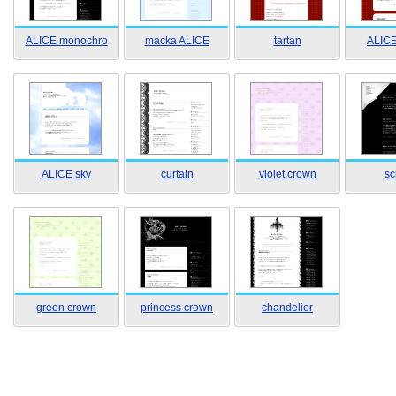
ALICE monochro
macka ALICE
tartan
ALICE
ALICE sky
curtain
violet crown
sc
green crown
princess crown
chandelier