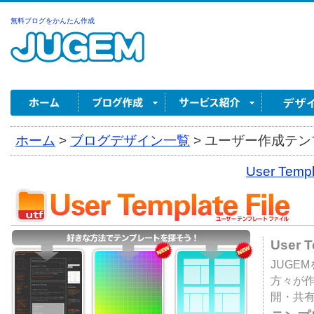
無料ブログをかんたん作成
ホーム
>
ブログデザイン一覧
>
ユーザー作成テンプ
User Tem
User 
JUGE
方々が
開・共