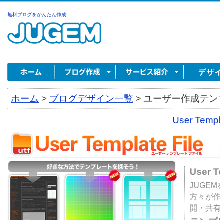
無料ブログをかんたん作成
ホーム
>
ブログデザイン一覧
>
ユーザー作成テンプ
User Tem
User 
JUGE
方々が
開・共