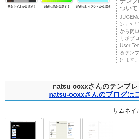
テンプ
ついて
JUGE
ン」>
から簡単
リポブ
User T
るテン
けます
natsu-ooxxさんのテンプ
natsu-ooxxさんのブログ
サムネイル