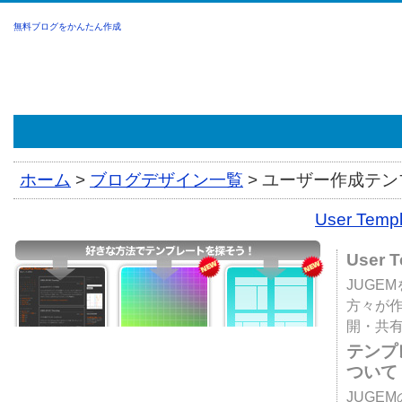
無料ブログをかんたん作成
ホーム
>
ブログデザイン一覧
>
ユーザー作成テンプ
User Tem
User 
JUGE
方々が
開・共