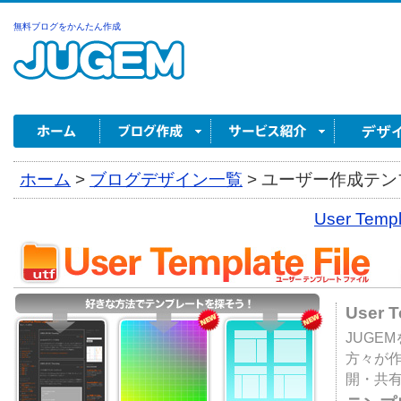
無料ブログをかんたん作成
ホーム
>
ブログデザイン一覧
>
ユーザー作成テンプ
User Tem
User 
JUGE
方々が
開・共