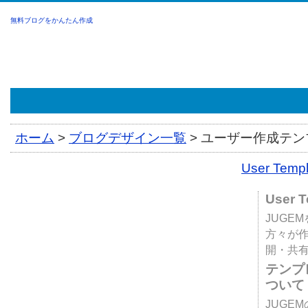
無料ブログをかんたん作成
ホーム
>
ブログデザイン一覧
>
ユーザー作成テンプ
User Tem
User 
JUGE
方々が
開・共