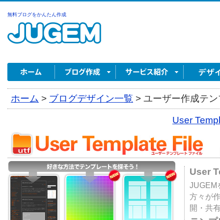
無料ブログをかんたん作成
ホーム
>
ブログデザイン一覧
>
ユーザー作成テンプ
User Tem
User 
JUGE
方々が
開・共