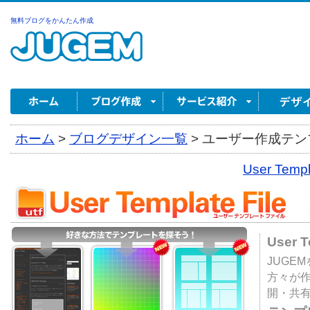
無料ブログをかんたん作成
ホーム
>
ブログデザイン一覧
>
ユーザー作成テンプ
User Tem
User 
JUGE
方々が
開・共