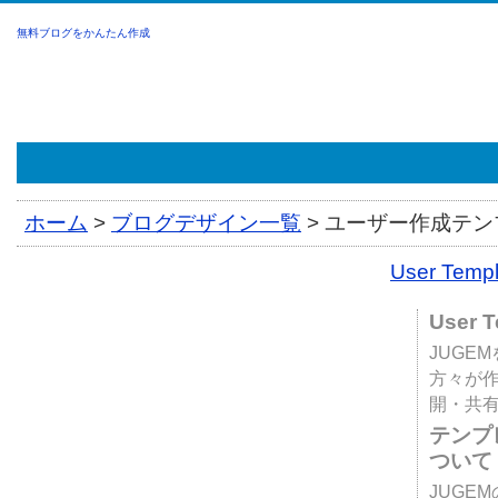
無料ブログをかんたん作成
ホーム
>
ブログデザイン一覧
>
ユーザー作成テンプ
User Tem
User 
JUGE
方々が
開・共