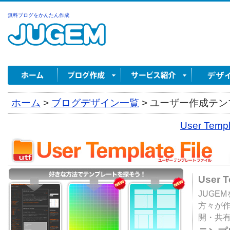
無料ブログをかんたん作成
ホーム
>
ブログデザイン一覧
>
ユーザー作成テンプ
User Tem
User 
JUGE
方々が
開・共