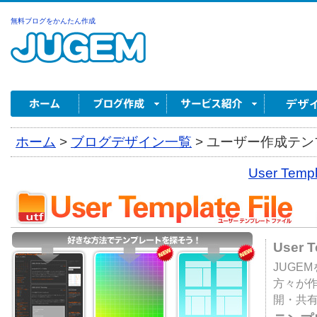
無料ブログをかんたん作成
ホーム
>
ブログデザイン一覧
>
ユーザー作成テンプ
User Tem
User 
JUGE
方々が
開・共