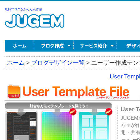
無料ブログをかんたん作成
ホーム
>
ブログデザイン一覧
>
ユーザー作成テンプ
User Tem
User 
JUGE
方々が
開・共