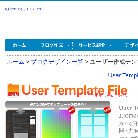
無料ブログをかんたん作成
ホーム
>
ブログデザイン一覧
>
ユーザー作成テンプ
User Tem
User 
JUGE
方々が
開・共