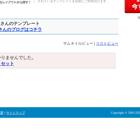
されているテンプレートを自由にご利用頂けます。
さんのテンプレート
さんのブログはコチラ
サムネイルビュー |
リストビュー
かりませんでした。
リセット
概要
|
サイトマップ
Copyright © 2003-