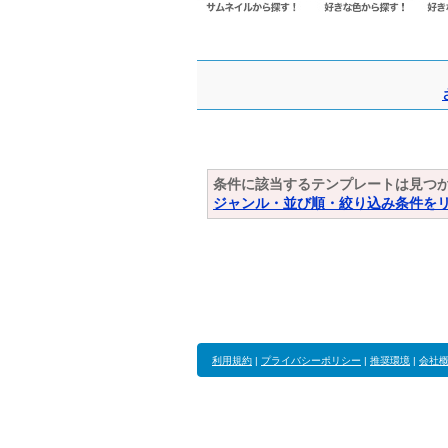
条件に該当するテンプレートは見つ
ジャンル・並び順・絞り込み条件を
利用規約
|
プライバシーポリシー
|
推奨環境
|
会社