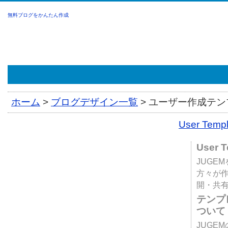
無料ブログをかんたん作成
ホーム
>
ブログデザイン一覧
>
ユーザー作成テンプ
User Tem
User 
JUGE
方々が
開・共