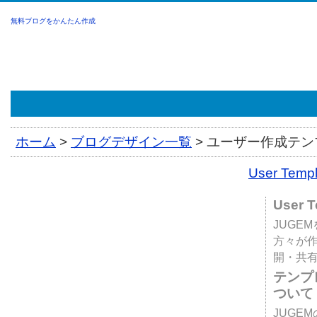
無料ブログをかんたん作成
ホーム
>
ブログデザイン一覧
>
ユーザー作成テンプ
User Tem
User 
JUGE
方々が
開・共