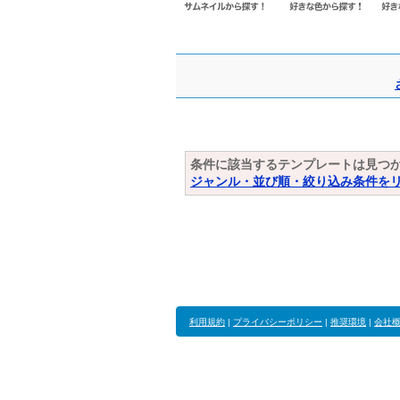
条件に該当するテンプレートは見つ
ジャンル・並び順・絞り込み条件を
利用規約
|
プライバシーポリシー
|
推奨環境
|
会社