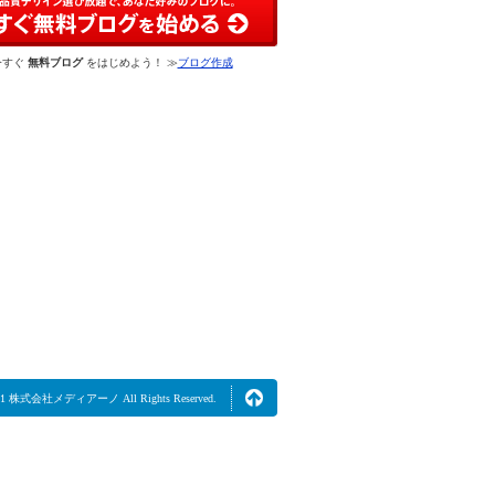
今すぐ
無料ブログ
をはじめよう！ ≫
ブログ作成
2021 株式会社メディアーノ All Rights Reserved.