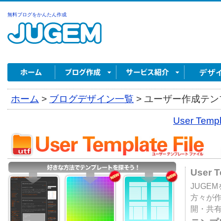
無料ブログをかんたん作成
ホーム
>
ブログデザイン一覧
>
ユーザー作成テンプ
User Tem
User 
JUGE
方々が
開・共