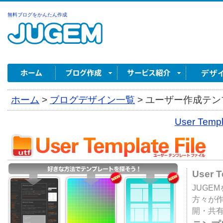
無料ブログをかんたん作成
ホーム
>
ブログデザイン一覧
>
ユーザー作成テンプ
User Tem
User 
JUGE
方々が
開・共