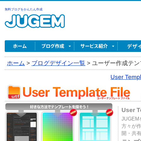
無料ブログをかんたん作成
ホーム
>
ブログデザイン一覧
>
ユーザー作成テンプ
User Tem
User 
JUGE
方々が
開・共