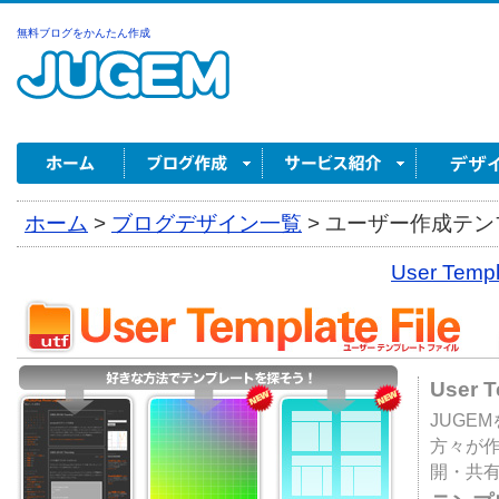
無料ブログをかんたん作成
ホーム
>
ブログデザイン一覧
>
ユーザー作成テンプ
User Tem
User 
JUGE
方々が
開・共