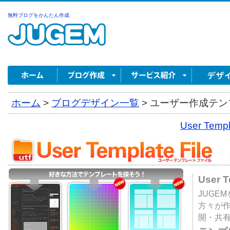
無料ブログをかんたん作成
ホーム
>
ブログデザイン一覧
>
ユーザー作成テンプ
User Tem
User 
JUGE
方々が
開・共