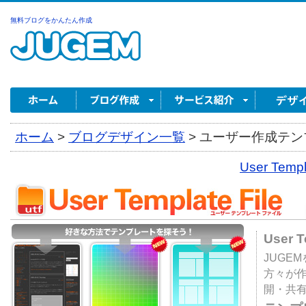
無料ブログをかんたん作成
ホーム
>
ブログデザイン一覧
>
ユーザー作成テンプ
User Tem
User 
JUGE
方々が
開・共