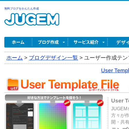
無料ブログをかんたん作成
ホーム
>
ブログデザイン一覧
>
ユーザー作成テンプ
User Tem
User 
JUGE
方々が
開・共