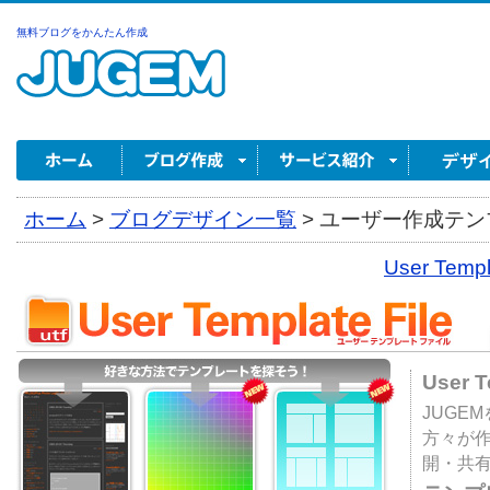
無料ブログをかんたん作成
ホーム
>
ブログデザイン一覧
>
ユーザー作成テンプ
User Tem
User 
JUGE
方々が
開・共