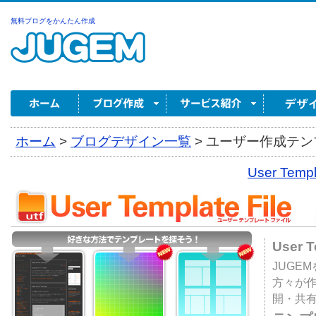
無料ブログをかんたん作成
ホーム
>
ブログデザイン一覧
>
ユーザー作成テンプ
User Tem
User 
JUGE
方々が
開・共