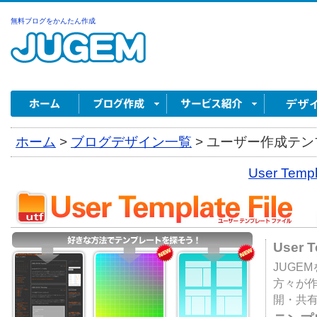
無料ブログをかんたん作成
ホーム
>
ブログデザイン一覧
>
ユーザー作成テンプ
User Tem
User 
JUGE
方々が
開・共