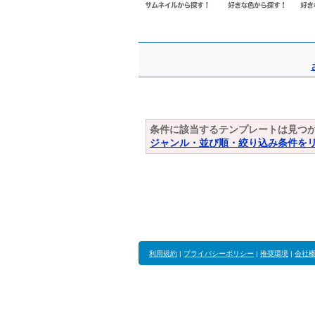
条件に該当するテンプレートは見つ
ジャンル・並び順・絞り込み条件を
利用規約
|
プライバシーポリシー
|
推奨環境
|
会社