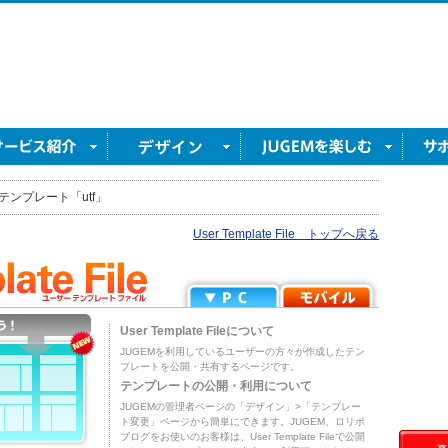
テンプレート「utf」
User Template File トップへ戻る
User Template Fileについて
JUGEMを利用しているユーザーの方々が作成したテン
プレートを公開・共有するページです。
テンプレートの公開・利用について
JUGEMの管理者ページの「デザイン」>「テンプレー
ト変更」ページから簡単にできます。JUGEM、ロリポ
ブログをお使いのお客様は、User Template Fileで公開