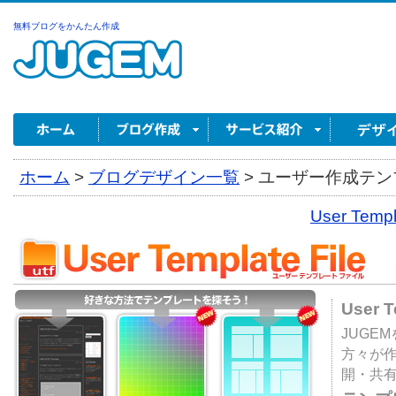
無料ブログをかんたん作成
ホーム
>
ブログデザイン一覧
>
ユーザー作成テンプ
User Tem
User 
JUGE
方々が
開・共