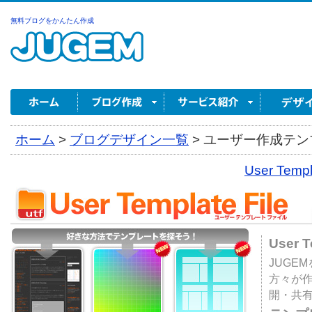
無料ブログをかんたん作成
ホーム
>
ブログデザイン一覧
>
ユーザー作成テンプ
User Tem
User 
JUGE
方々が
開・共