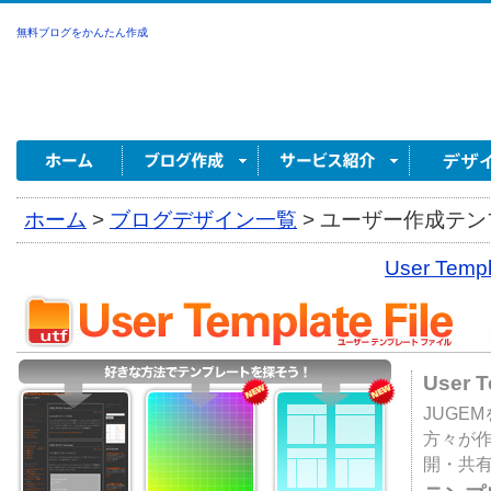
無料ブログをかんたん作成
ホーム
>
ブログデザイン一覧
>
ユーザー作成テンプ
User Tem
User 
JUGE
方々が
開・共