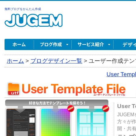
無料ブログをかんたん作成
ホーム
>
ブログデザイン一覧
>
ユーザー作成テンプ
User Tem
User 
JUGE
方々が
開・共