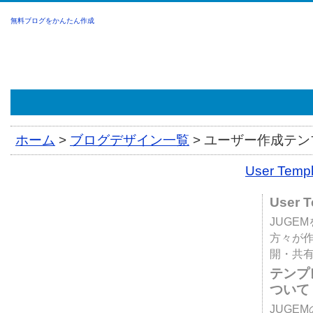
無料ブログをかんたん作成
ホーム
>
ブログデザイン一覧
>
ユーザー作成テンプ
User Tem
User 
JUGE
方々が
開・共