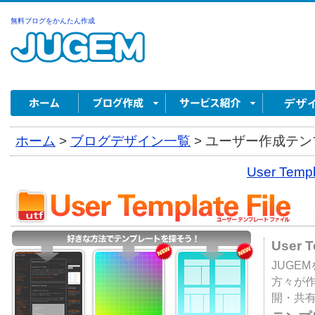
無料ブログをかんたん作成
ホーム
>
ブログデザイン一覧
>
ユーザー作成テンプ
User Tem
User 
JUGE
方々が
開・共